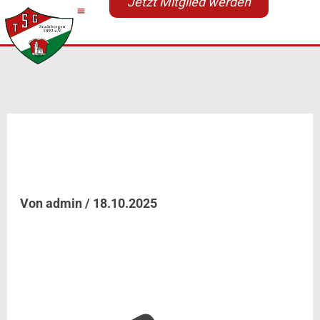
Jetzt Mitglied werden
Zum
Inhalt
springen
Bayerische Kurzbahn-
Meisterschaften
Von
admin
/
18.10.2025