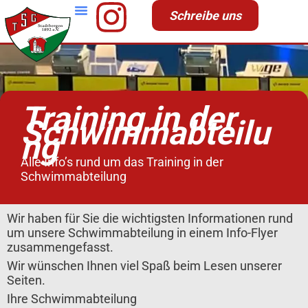
Zum
Schreibe uns
Inhalt
springen
Training in der
Schwimmabteilu
ng
Alle Info’s rund um das Training in der
Schwimmabteilung
Wir haben für Sie die wichtigsten Informationen rund
um unsere Schwimmabteilung in einem
Info-Flyer
zusammengefasst.
Wir wünschen Ihnen viel Spaß beim Lesen unserer
Seiten.
Ihre Schwimmabteilung