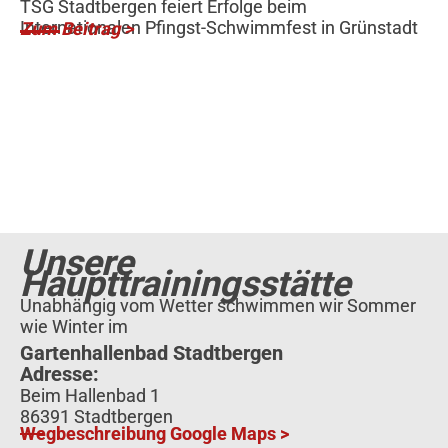
TSG Stadtbergen feiert Erfolge beim
Internationalen Pfingst-Schwimmfest in Grünstadt
Zum Beitrag >
Unsere
Haupttrainingsstätte
Unabhängig vom Wetter schwimmen wir Sommer
wie Winter im
Gartenhallenbad Stadtbergen
Adresse:
Beim Hallenbad 1
86391 Stadtbergen
Wegbeschreibung Google Maps >