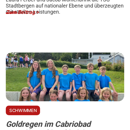
Stadtbergen auf nationaler Ebene und überzeugten
mit starken Leistungen.
Zum Beitrag >
SCHWIMMEN
Goldregen im Cabriobad