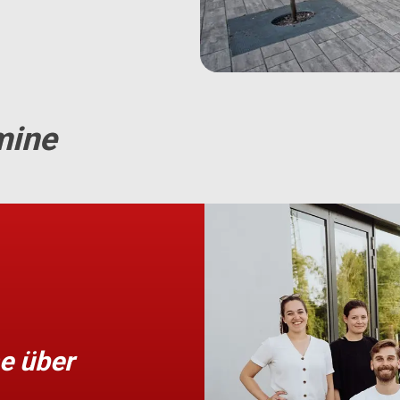
mine
e über