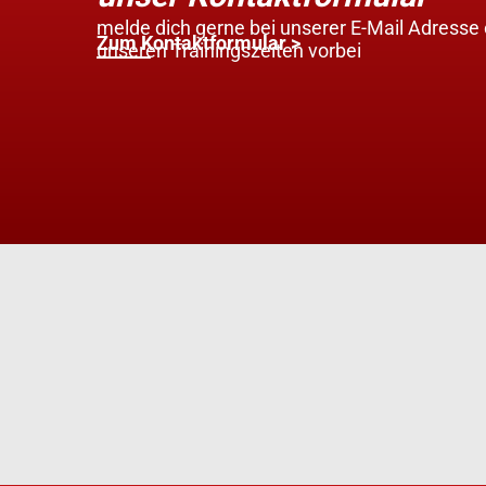
melde dich gerne bei unserer E-Mail Adress
Zum Kontaktformular >
unseren Trainingszeiten vorbei