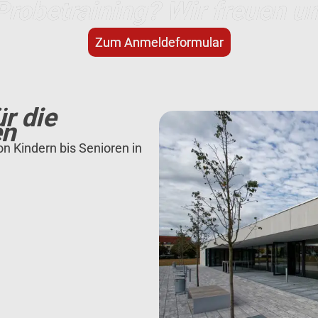
Probetraining? Wir freuen un
Zum Anmeldeformular
r die
en
on Kindern bis Senioren in