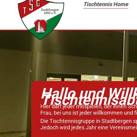
Zum
Tischtennis Home
Inhalt
springen
Hallo und Wil
Tischtennisab
Hier darf jeder mitspielen, der einen S
Frau, bei uns ist jeder willkommen und f
Die Tischtennisgruppe in Stadtbergen s
Jedoch wird jedes Jahr eine Vereinsme