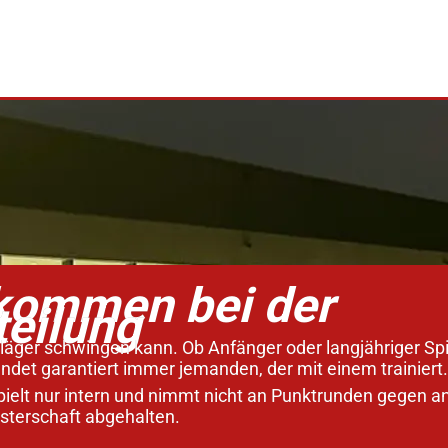
lkommen bei der
teilung
chläger schwingen kann. Ob Anfänger oder langjähriger S
indet garantiert immer jemanden, der mit einem trainiert.
pielt nur intern und nimmt nicht an Punktrunden gegen a
isterschaft abgehalten.