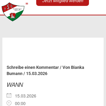
Jetzt Mitglied werden
Zum
Inhalt
springen
Gau-Einzelwettkampf
weiblich ab 11 Jahren
Schreibe einen Kommentar
/ Von
Bianka
Bumann
/
15.03.2026
WANN
15.03.2026
00:00