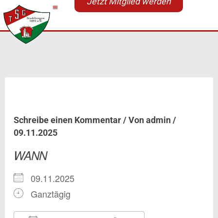
Jetzt Mitglied werden
Zum
Inhalt
springen
Lange Strecke 2025
Schreibe einen Kommentar
/ Von
admin
/
09.11.2025
WANN
09.11.2025
Ganztägig