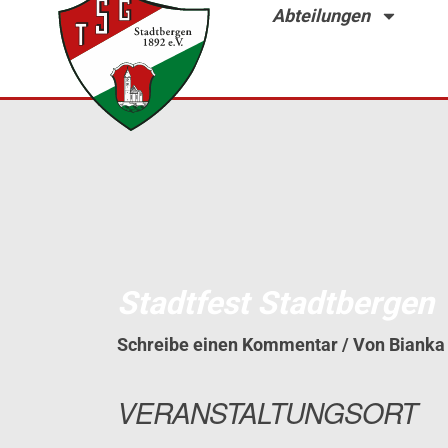
Zum
Abteilungen
Inhalt
springen
Stadtfest Stadtbergen
Schreibe einen Kommentar
/ Von
Biank
VERANSTALTUNGSORT