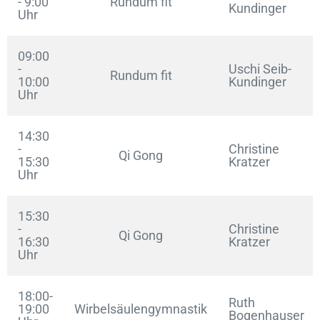
- 9:00
Rundum fit
Kundinger
Uhr
09:00
-
Uschi Seib-
Rundum fit
10:00
Kundinger
Uhr
14:30
-
Christine
Qi Gong
15:30
Kratzer
Uhr
15:30
-
Christine
Qi Gong
16:30
Kratzer
Uhr
18:00-
Ruth
19:00
Wirbelsäulengymnastik
Bogenhauser