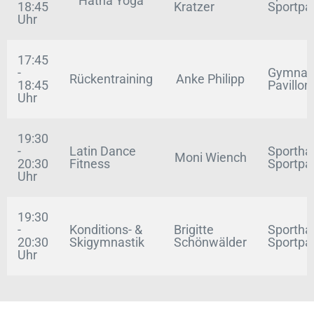
Hatha Yoga
18:45
Kratzer
Sportpa
Uhr
17:45
-
Gymnas
Rückentraining
Anke Philipp
18:45
Pavillon
Uhr
19:30
-
Latin Dance
Sportha
Moni Wiench
20:30
Fitness
Sportpa
Uhr
19:30
-
Konditions- &
Brigitte
Sportha
20:30
Skigymnastik
Schönwälder
Sportpa
Uhr