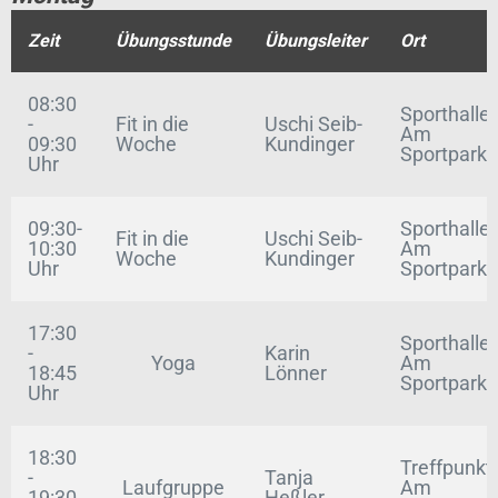
Zeit
Übungsstunde
Übungsleiter
Ort
08:30
Sporthalle,
-
Fit in die
Uschi Seib-
Am
09:30
Woche
Kundinger
Sportpark
Uhr
09:30-
Sporthalle,
Fit in die
Uschi Seib-
10:30
Am
Woche
Kundinger
Uhr
Sportpark
17:30
Sporthalle,
-
Karin
Yoga
Am
18:45
Lönner
Sportpark
Uhr
18:30
Treffpunkt,
-
Tanja
Laufgruppe
Am
19:30
Heßler