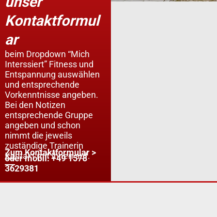
unser
Kontaktformul
ar
beim Dropdown “Mich
Interssiert” Fitness und
Entspannung auswählen
und entsprechende
Vorkenntnisse angeben.
Bei den Notizen
entsprechende Gruppe
angeben und schon
nimmt die jeweils
zuständige Trainerin
Zum Kontaktformular >
Kontakt mit Ihnen auf.
oder mobil: +49 1578
3629381