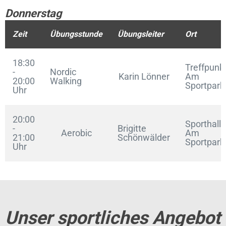
Donnerstag
Zeit
Übungsstunde
Übungsleiter
Ort
18:30
Treffpunkt
-
Nordic
Karin Lönner
Am
20:00
Walking
Sportpark
Uhr
20:00
Sporthalle
-
Brigitte
Aerobic
Am
21:00
Schönwälder
Sportpark
Uhr
Unser sportliches Angebot