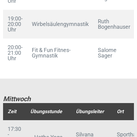
Uhr
19:00-
Ruth
20:00
Wirbelsäulengymnastik
Bogenhauser
Uhr
20:00-
Fit & Fun Fitnes-
Salome
21:00
Gymnastik
Sager
Uhr
Mittwoch
Zeit
Übungsstunde
Übungsleiter
Ort
17:30
-
Silvana
Sportha