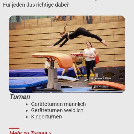
Für jeden das richtige dabei!
Turnen
Geräteturnen männlich
Geräteturnen weiblich
Kinderturnen
Mehr zu Turnen >