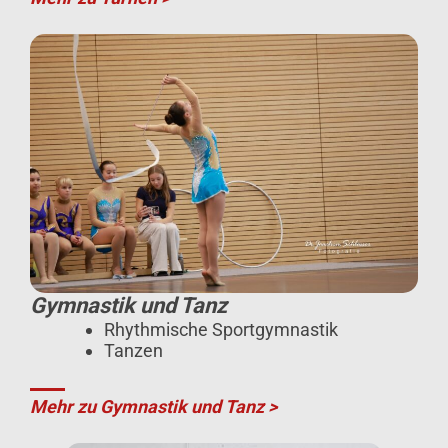
Gymnastik und Tanz
Rhythmische Sportgymnastik
Tanzen
Mehr zu Gymnastik und Tanz >