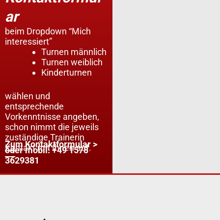
ar
beim Dropdown “Mich
interessiert”
Turnen männlich
Turnen weiblich
Kinderturnen
wählen und
entsprechende
Vorkenntnisse angeben,
schon nimmt die jeweils
zuständige Trainerin
Zum Kontaktformular >
Kontakt mit Ihnen auf.
oder mobil: +49 1578
3629381