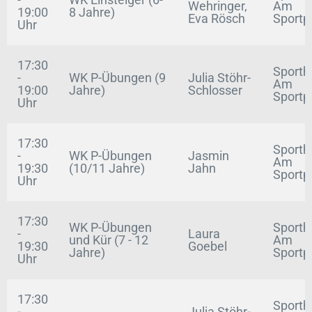
Wehringer,
Am
19:00
8 Jahre)
Eva Rösch
Sportp
Uhr
17:30
Sportha
-
WK P-Übungen (9
Julia Stöhr-
Am
19:00
Jahre)
Schlosser
Sportp
Uhr
17:30
Sportha
-
WK P-Übungen
Jasmin
Am
19:30
(10/11 Jahre)
Jahn
Sportp
Uhr
17:30
WK P-Übungen
Sportha
-
Laura
und Kür (7 - 12
Am
19:30
Goebel
Jahre)
Sportp
Uhr
17:30
Sportha
-
Julia Stöhr-