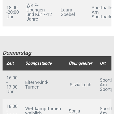
WK P-
18:00
Sporthalle,
Übungen
Laura
-20:00
Am
und Kür 7-12
Goebel
Uhr
Sportpark
Jahre
Donnerstag
Zeit
Übungsstunde
Übungsleiter
Ort
16:00
Sportha
-
Eltern-Kind-
Silvia Loch
Am
17:00
Turnen
Sportp
Uhr
18:00
Wettkampfturnen
Sportha
-
Sonja
weiblich
Am