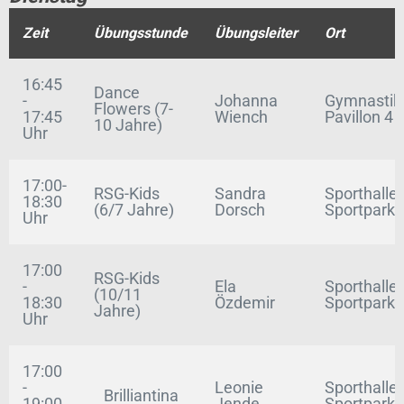
Zeit
Übungsstunde
Übungsleiter
Ort
16:45
Dance
-
Johanna
Gymnastik
Flowers (7-
17:45
Wiench
Pavillon 4
10 Jahre)
Uhr
17:00-
RSG-Kids
Sandra
Sporthalle
18:30
(6/7 Jahre)
Dorsch
Sportpark
Uhr
17:00
RSG-Kids
-
Ela
Sporthalle
(10/11
18:30
Özdemir
Sportpark
Jahre)
Uhr
17:00
-
Leonie
Sporthalle
Brilliantina
19:00
Jende
Sportpark