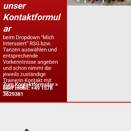
unser
Kontaktformul
ar
beim Dropdown “Mich
Interssiert” RSG bzw.
Tanzen auswählen und
entsprechende
Vorkenntnisse angeben
und schon nimmt die
jeweils zuständige
Trainerin Kontakt mit
Zum Kontaktformular >
Ihnen auf.
oder mobil: +49 1578
3629381